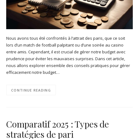
Nous avons tous été confrontés à l’attrait des paris, que ce soit
lors d’un match de football palpitant ou d’une soirée au casino
entre amis. Cependant, il est crucial de gérer notre budget avec
prudence pour éviter les mauvaises surprises. Dans cet article,
nous allons explorer ensemble des conseils pratiques pour gérer
efficacement notre budget…
CONTINUE READING
Comparatif 2025 : Types de
stratégies de pari