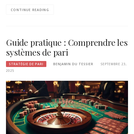
CONTINUE READING
Guide pratique : Comprendre les
systèmes de pari
STRATÉGIE DE PARI
BENJAMIN DU TESSIER
SEPTEMBRE 23,
2025