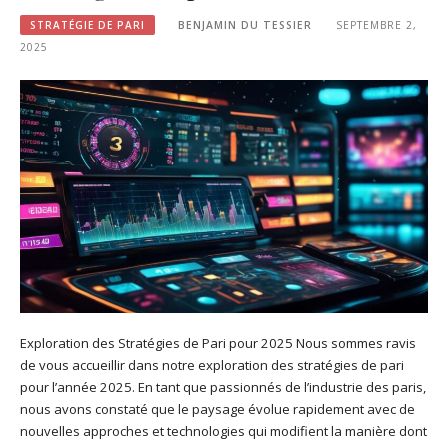
STRATÉGIE DE PARI
BENJAMIN DU TESSIER
SEPTEMBRE 2,
2025
Exploration des Stratégies de Pari pour 2025 Nous sommes ravis
de vous accueillir dans notre exploration des stratégies de pari
pour l’année 2025. En tant que passionnés de l’industrie des paris,
nous avons constaté que le paysage évolue rapidement avec de
nouvelles approches et technologies qui modifient la manière dont