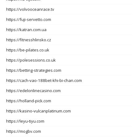
https://volvooceanrace.tv
https://fuji-servetto.com
https://katran.com.ua
https://fitnesshlinsko.cz
https://be-pilates.co.uk
https://polesessions.co.uk
https://betting-strategies.com
https://cach-vao-188bet-khi-bi-chan.com
https://edelonlinecasino.com
https://holland-pick.com
https://kasino-vulcanplatinum.com
https://leyu-tiyu.com
https://mogbv.com