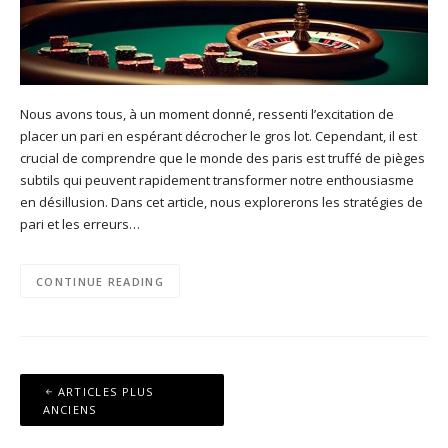
Nous avons tous, à un moment donné, ressenti l’excitation de
placer un pari en espérant décrocher le gros lot. Cependant, il est
crucial de comprendre que le monde des paris est truffé de pièges
subtils qui peuvent rapidement transformer notre enthousiasme
en désillusion. Dans cet article, nous explorerons les stratégies de
pari et les erreurs…
CONTINUE READING
Navigation
ARTICLES PLUS
des
ANCIENS
articles