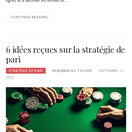
lignes et à décoder les termes et…
CONTINUE READING
6 idées reçues sur la stratégie de
pari
STRATÉGIE DE PARI
BENJAMIN DU TESSIER
SEPTEMBRE 11,
2025