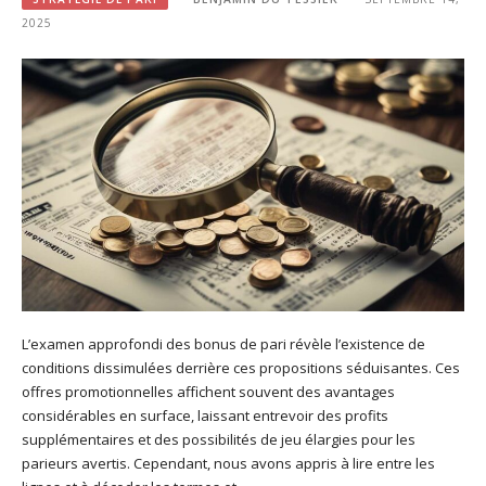
2025
L’examen approfondi des bonus de pari révèle l’existence de
conditions dissimulées derrière ces propositions séduisantes. Ces
offres promotionnelles affichent souvent des avantages
considérables en surface, laissant entrevoir des profits
supplémentaires et des possibilités de jeu élargies pour les
parieurs avertis. Cependant, nous avons appris à lire entre les