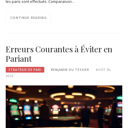
les paris sont effectués. Comparaison…
CONTINUE READING
Erreurs Courantes à Éviter en
Pariant
STRATÉGIE DE PARI
BENJAMIN DU TESSIER
AOÛT 30,
2025