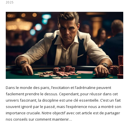
2025
Dans le monde des paris, l’excitation et l’adrénaline peuvent
facilement prendre le dessus. Cependant, pour réussir dans cet
univers fascinant, la discipline est une clé essentielle. C’est un fait
souvent ignoré par le passé, mais l’expérience nous a montré son
importance cruciale. Notre objectif avec cet article est de partager
nos conseils sur comment maintenir…