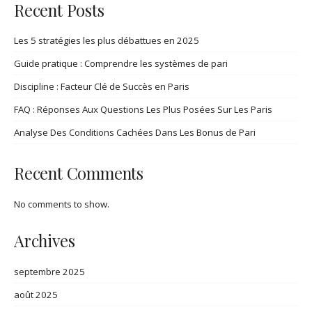
Recent Posts
Les 5 stratégies les plus débattues en 2025
Guide pratique : Comprendre les systèmes de pari
Discipline : Facteur Clé de Succès en Paris
FAQ : Réponses Aux Questions Les Plus Posées Sur Les Paris
Analyse Des Conditions Cachées Dans Les Bonus de Pari
Recent Comments
No comments to show.
Archives
septembre 2025
août 2025