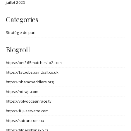
juillet 2025
Categories
Stratégie de pari
Blogroll
https://bet365matches1x2.com
https://fatbobspaintball.co.uk
https://nhamcpaddlers.org
https://hd-wjc.com
https://volvooceanrace.tv
https://fuji-servetto.com
https://katran.com.ua
https://fitnesshlinsko.cz