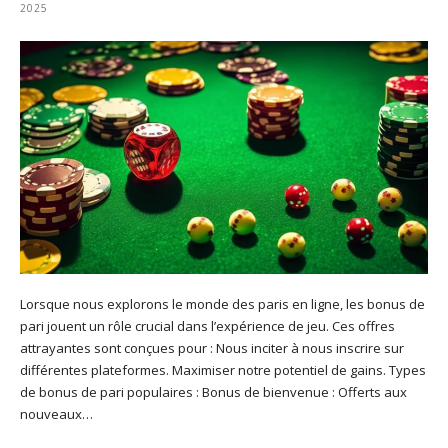
2025
Lorsque nous explorons le monde des paris en ligne, les bonus de
pari jouent un rôle crucial dans l’expérience de jeu. Ces offres
attrayantes sont conçues pour : Nous inciter à nous inscrire sur
différentes plateformes. Maximiser notre potentiel de gains. Types
de bonus de pari populaires : Bonus de bienvenue : Offerts aux
nouveaux…