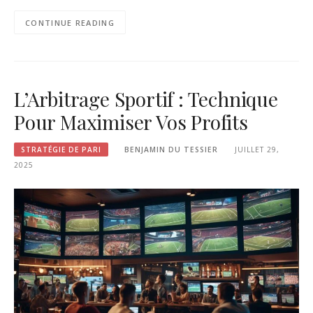
CONTINUE READING
L’Arbitrage Sportif : Technique
Pour Maximiser Vos Profits
STRATÉGIE DE PARI
BENJAMIN DU TESSIER
JUILLET 29,
2025