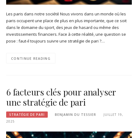
Les paris dans notre société Nous vivons dans un monde où les
paris occupent une place de plus en plus importante, que ce soit
dans le domaine du sport, des jeux de hasard ou même des
investissements financiers. Face à cette réalité, une question se
pose : faut-il toujours suivre une stratégie de pari ?…
CONTINUE READING
6 facteurs clés pour analyser
une stratégie de pari
STRATÉGIE DE PARI
BENJAMIN DU TESSIER
JUILLET 19,
2025