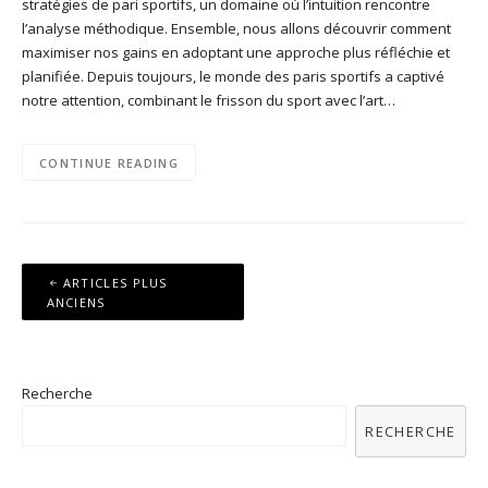
stratégies de pari sportifs, un domaine où l’intuition rencontre
l’analyse méthodique. Ensemble, nous allons découvrir comment
maximiser nos gains en adoptant une approche plus réfléchie et
planifiée. Depuis toujours, le monde des paris sportifs a captivé
notre attention, combinant le frisson du sport avec l’art…
CONTINUE READING
Navigation
ARTICLES PLUS
des
ANCIENS
articles
Recherche
RECHERCHE