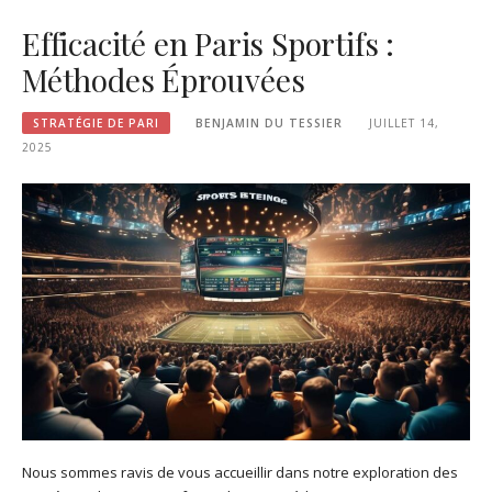
Efficacité en Paris Sportifs :
Méthodes Éprouvées
STRATÉGIE DE PARI
BENJAMIN DU TESSIER
JUILLET 14,
2025
Nous sommes ravis de vous accueillir dans notre exploration des