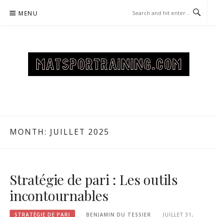
Skip
MENU
to
content
MATSPORTRAINING.COM –
STRATÉGIE DE PARI
MONTH:
JUILLET 2025
Stratégie de pari : Les outils
incontournables
STRATÉGIE DE PARI
BENJAMIN DU TESSIER
JUILLET 31,