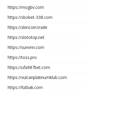
https://mogbv.com
https://sbobet-338.com
https://skincoin.trade
https://slototop.net
https://sunvnn.com
https://toss.pro
https://ufa987bet.com
https://vulcanplatinumklub.com
https://futbak.com