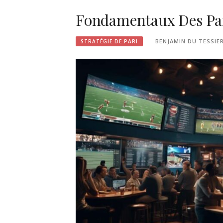
Fondamentaux Des Par
BENJAMIN DU TESSIE
STRATÉGIE DE PARI