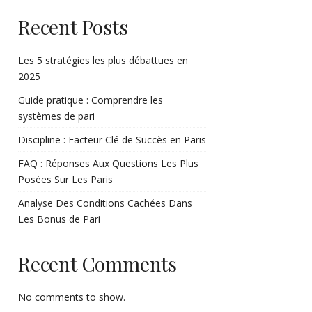
Recent Posts
Les 5 stratégies les plus débattues en
2025
Guide pratique : Comprendre les
systèmes de pari
Discipline : Facteur Clé de Succès en Paris
FAQ : Réponses Aux Questions Les Plus
Posées Sur Les Paris
Analyse Des Conditions Cachées Dans
Les Bonus de Pari
Recent Comments
No comments to show.