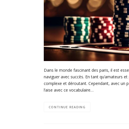
Dans le monde fascinant des paris, il est es
naviguer avec succès. En tant qu’amateurs et
complexe et déroutant. Cependant, avec un pe
l’aise avec ce vocabulaire…
CONTINUE READING