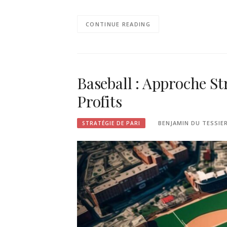
CONTINUE READING
Baseball : Approche S
Profits
BENJAMIN DU TESSIE
STRATÉGIE DE PARI