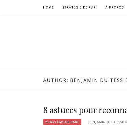
Skip
HOME
STRATÉGIE DE PARI
À PROPOS
to
content
MATSPORT
AUTHOR:
BENJAMIN DU TESSI
8 astuces pour reconna
BENJAMIN DU TESSIE
STRATÉGIE DE PARI